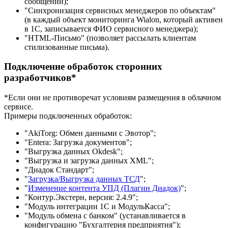
сообщений);
"Синхронизация сервисных менеджеров по объектам"
(в каждый объект мониторинга Wialon, который активен
в 1С, записывается ФИО сервисного менеджера);
"HTML-Письмо" (позволяет рассылать клиентам
стилизованные письма).
Подключение обработок сторонних
разработчиков*
*Если они не противоречат условиям размещения в облачном
сервисе.
Примеры подключенных обработок:
"AkiTorg: Обмен данными с Эвотор";
"Entera: Загрузка документов";
"Выгрузка данных Okdesk";
"Выгрузка и загрузка данных XML";
"Диадок Стандарт";
"
Загрузка/Выгрузка данных ТСД
";
"
Изменение контента УПД (Плагин Диадок)
";
"Контур.Экстерн, версия: 2.4.9";
"Модуль интеграции 1С и МодульКасса";
"Модуль обмена с банком" (устанавливается в
конфигурацию "Бухгалтерия предприятия");