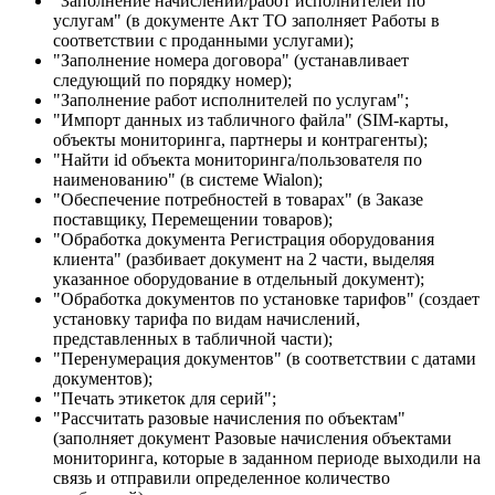
"Заполнение начислений/работ исполнителей по
услугам" (в документе Акт ТО заполняет Работы в
соответствии с проданными услугами);
"Заполнение номера договора" (устанавливает
следующий по порядку номер);
"Заполнение работ исполнителей по услугам";
"Импорт данных из табличного файла" (SIM-карты,
объекты мониторинга, партнеры и контрагенты);
"Найти id объекта мониторинга/пользователя по
наименованию" (в системе Wialon);
"Обеспечение потребностей в товарах" (в Заказе
поставщику, Перемещении товаров);
"Обработка документа Регистрация оборудования
клиента" (разбивает документ на 2 части, выделяя
указанное оборудование в отдельный документ);
"Обработка документов по установке тарифов" (создает
установку тарифа по видам начислений,
представленных в табличной части);
"Перенумерация документов" (в соответствии с датами
документов);
"Печать этикеток для серий";
"Рассчитать разовые начисления по объектам"
(заполняет документ Разовые начисления объектами
мониторинга, которые в заданном периоде выходили на
связь и отправили определенное количество